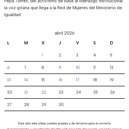
Pepa Torres, del activismo de base al liderazgo institucional:
la voz gitana que llega a la Red de Mujeres del Ministerio de
Igualdad
abril 2026
L
M
X
J
V
S
D
1
2
3
4
5
6
7
8
9
10
11
12
13
14
15
16
17
18
19
20
21
22
23
24
25
26
27
28
29
30
« Mar
Este sitio web utiliza cookies propias y de terceros para el correcto