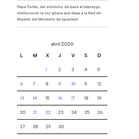
Pepa Torres, del activismo de base al liderazgo
institucional: la voz gitana que llega a la Red de
Mujeres del Ministerio de Igualdad
abril 2026
L
M
X
J
V
S
D
1
2
3
4
5
6
7
8
9
10
11
12
13
14
15
16
17
18
19
20
21
22
23
24
25
26
27
28
29
30