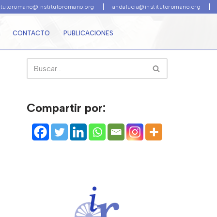
titutoromano@institutoromano.org
andalucia@institutoromano.org
CONTACTO
PUBLICACIONES
Compartir por: