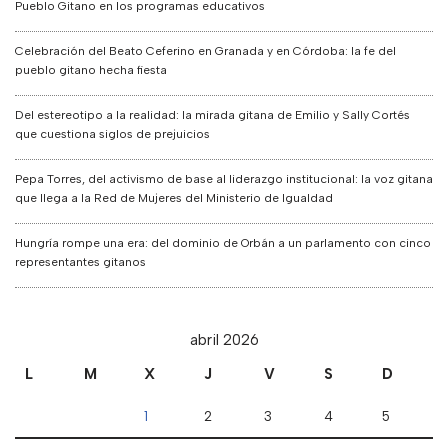
Pueblo Gitano en los programas educativos
Celebración del Beato Ceferino en Granada y en Córdoba: la fe del
pueblo gitano hecha fiesta
Del estereotipo a la realidad: la mirada gitana de Emilio y Sally Cortés
que cuestiona siglos de prejuicios
Pepa Torres, del activismo de base al liderazgo institucional: la voz gitana
que llega a la Red de Mujeres del Ministerio de Igualdad
Hungría rompe una era: del dominio de Orbán a un parlamento con cinco
representantes gitanos
abril 2026
L
M
X
J
V
S
D
1
2
3
4
5