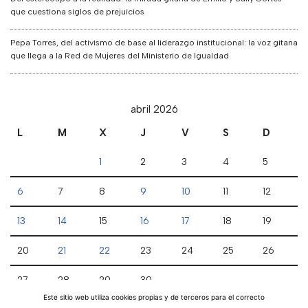
que cuestiona siglos de prejuicios
Pepa Torres, del activismo de base al liderazgo institucional: la voz gitana
que llega a la Red de Mujeres del Ministerio de Igualdad
abril 2026
L
M
X
J
V
S
D
1
2
3
4
5
6
7
8
9
10
11
12
13
14
15
16
17
18
19
20
21
22
23
24
25
26
27
28
29
30
Este sitio web utiliza cookies propias y de terceros para el correcto