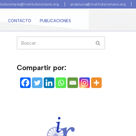
titutoromano@institutoromano.org
andalucia@institutoromano.org
CONTACTO
PUBLICACIONES
Compartir por: