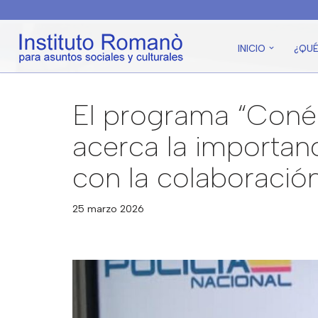
Saltar
INICIO
¿QU
al
contenido
El programa “Conéc
acerca la importanc
con la colaboración
25 marzo 2026