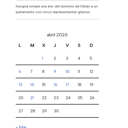
Hungría rompe una era: del dominio de Orbán a un
parlamento con cinco representantes gitanos
abril 2026
L
M
X
J
V
S
D
1
2
3
4
5
6
7
8
9
10
11
12
13
14
15
16
17
18
19
20
21
22
23
24
25
26
27
28
29
30
« Mar