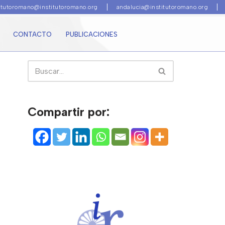
titutoromano@institutoromano.org
andalucia@institutoromano.org
CONTACTO
PUBLICACIONES
Compartir por: