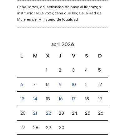
Pepa Torres, del activismo de base al liderazgo
institucional: la voz gitana que llega a la Red de
Mujeres del Ministerio de Igualdad
abril 2026
L
M
X
J
V
S
D
1
2
3
4
5
6
7
8
9
10
11
12
13
14
15
16
17
18
19
20
21
22
23
24
25
26
27
28
29
30